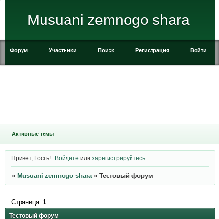
Musuani zemnogo shara
Форум
Участники
Поиск
Регистрация
Войти
Активные темы
Привет, Гость!
Войдите
или
зарегистрируйтесь
.
»
Musuani zemnogo shara
»
Тестовый форум
Страница:
1
Тестовый форум